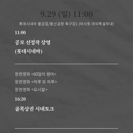
9.29 (일) 11:00
롯데시네마 물금점/황산공원 축구장1 (마사토 야외특설무대)
11:00
공모 선정작 상영
(롯데시네마)
장편영화 <60일의 썸머>
장편영화 <하루 또 하루>
장편영화 <요시찰>
16:20
골목상권 시네토크