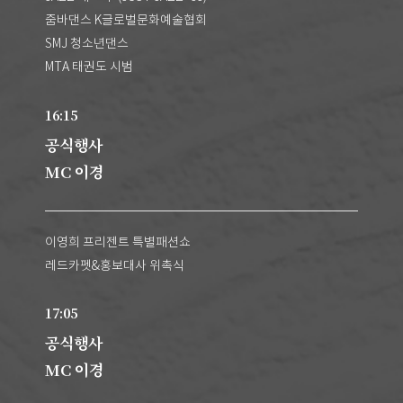
줌바댄스 K글로벌문화예술협회
SMJ 청소년댄스
MTA 태권도 시범
16:15
공식행사
MC 이경
이영희 프리젠트 특별패션쇼
레드카펫&홍보대사 위촉식
17:05
공식행사
MC 이경