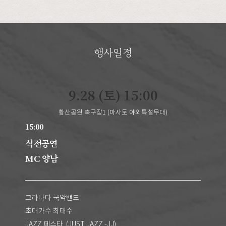
행사일정
9.28 (토) 15:00
황산공원 축구장1 (마사토 야외특설무대)
15:00
식전공연
MC 양남
그라나다 국악밴드
초대가수 최태수
JAZZ 페스타 (JUST JAZZ -JJ)