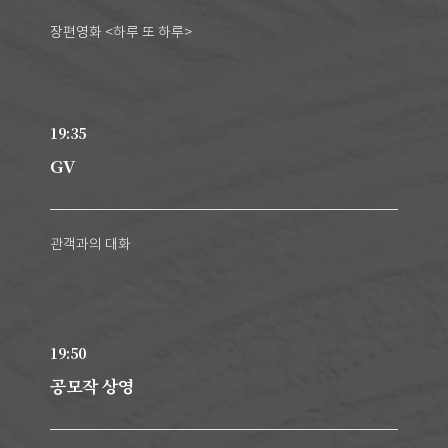
장편영화 <하루 또 하루>
19:35
GV
관객과의 대화
19:50
공모작 상영