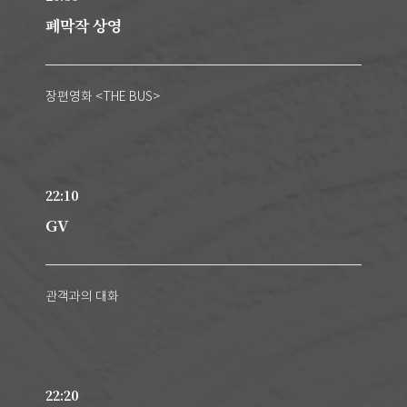
폐막작 상영
장편영화 <THE BUS>
22:10
GV
관객과의 대화
22:20